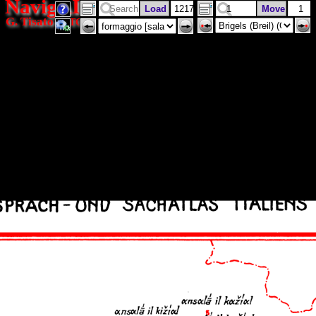
NavigAIS
G. Tisato
(ISTC)