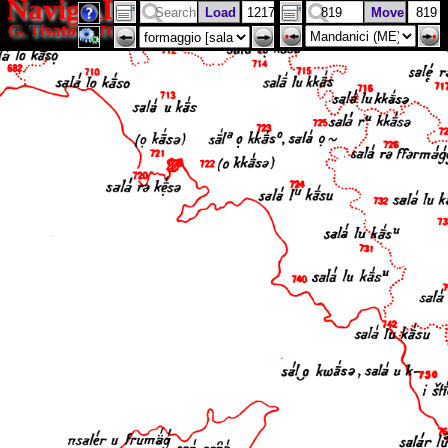
NavigAIS
G. Tisato
(ISTC)