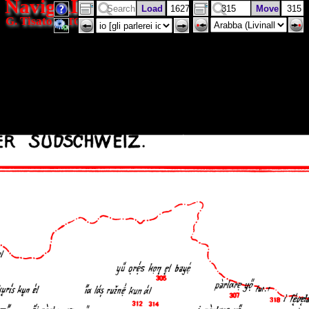
NavigAIS
G. Tisato
(ISTC)