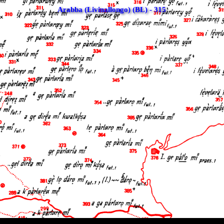
Arabba (Livinallongo) (BL) - 315