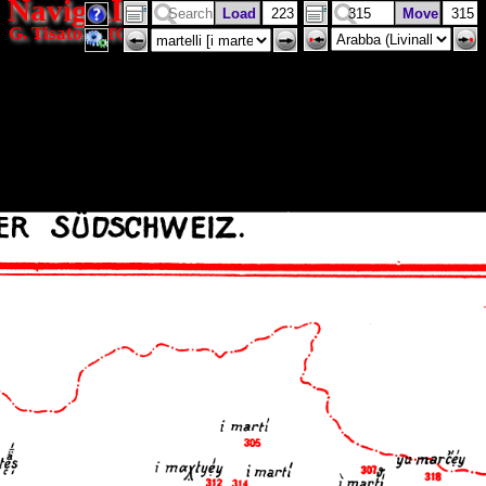
NavigAIS
G. Tisato
(ISTC)