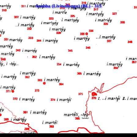
Arabba (Livinallongo) (BL) - 315