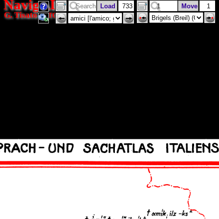
NavigAIS
G. Tisato
(ISTC)