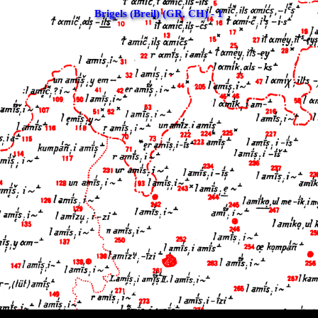
Brigels (Breil) (GR, CH) - 1